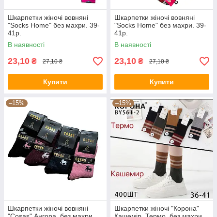
Шкарпетки жіночі вовняні
Шкарпетки жіночі вовняні
"Socks Home" без махри. 39-
"Socks Home" без махри. 39-
41р.
41р.
В наявності
В наявності
23,10
23,10
₴
₴
27,10 ₴
27,10 ₴
Купити
Купити
–15%
–15%
Шкарпетки жіночі вовняні
Шкарпетки жіночі "Корона"
"Cosas" Ангора, без махри.
Кашемір, Термо, без махри.