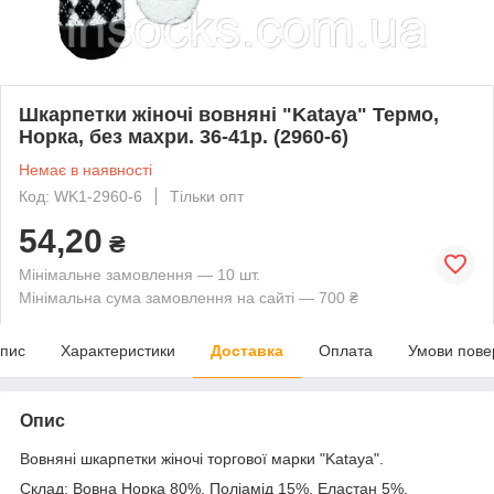
Шкарпетки жіночі вовняні "Kataya" Термо,
Норка, без махри. 36-41р. (2960-6)
Немає в наявності
Код: WK1-2960-6
Тільки опт
54,20
₴
Мінімальне замовлення — 10 шт.
Мінімальна сума замовлення на сайті — 700 ₴
пис
Характеристики
Доставка
Оплата
Умови пове
Опис
Вовняні шкарпетки жіночі торгової марки "Kataya".
Склад: Вовна Норка 80%, Поліамід 15%, Еластан 5%,