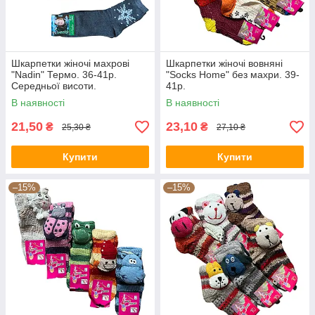
Шкарпетки жіночі махрові
Шкарпетки жіночі вовняні
"Nadin" Термо. 36-41р.
"Socks Home" без махри. 39-
Середньої висоти.
41р.
В наявності
В наявності
21,50
23,10
₴
₴
25,30 ₴
27,10 ₴
Купити
Купити
–15%
–15%