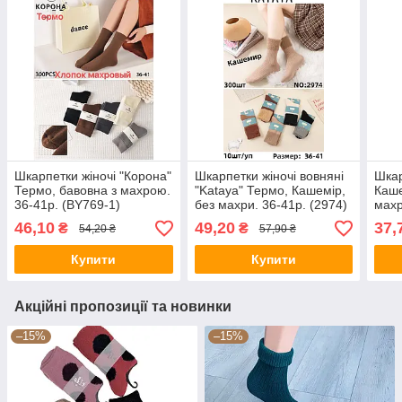
Шкарпетки жіночі "Корона"
Шкарпетки жіночі вовняні
Шкар
Термо, бавовна з махрою.
"Kataya" Термо, Кашемір,
Каше
36-41р. (BY769-1)
без махри. 36-41р. (2974)
махр
(WK
46,10
49,20
37,
₴
₴
54,20 ₴
57,90 ₴
Купити
Купити
Акційні пропозиції та новинки
–15%
–15%