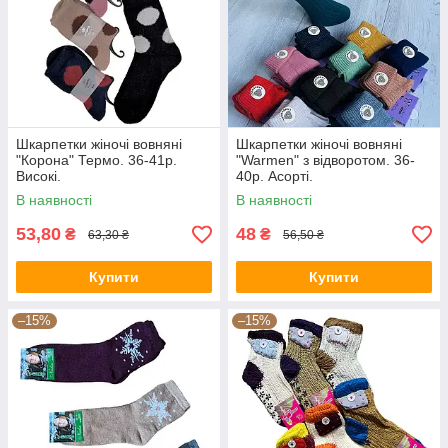
Шкарпетки жіночі вовняні
Шкарпетки жіночі вовняні
"Корона" Термо. 36-41р.
"Warmen" з відворотом. 36-
Високі.
40р. Асорті.
В наявності
В наявності
53,80
48
₴
₴
63,30 ₴
56,50 ₴
Купити
Купити
–15%
–15%