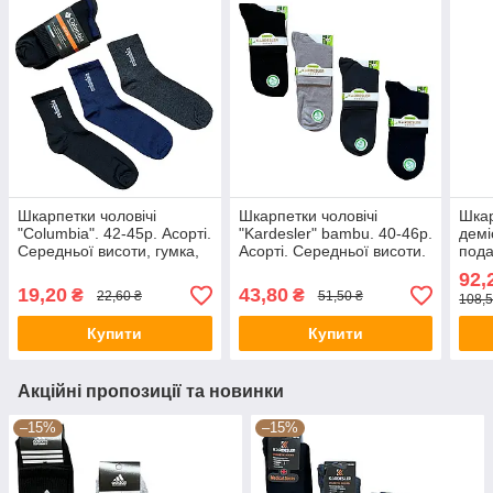
Шкарпетки чоловічі
Шкарпетки чоловічі
Шкар
"Columbia". 42-45р. Асорті.
"Kardesler" bambu. 40-46р.
демі
Середньої висоти, гумка,
Асорті. Середньої висоти.
пода
демісезонні.
Демісезонні.
"Pie
92,
Чорн
19,20
43,80
₴
₴
22,60 ₴
51,50 ₴
108,5
Купити
Купити
Акційні пропозиції та новинки
–15%
–15%