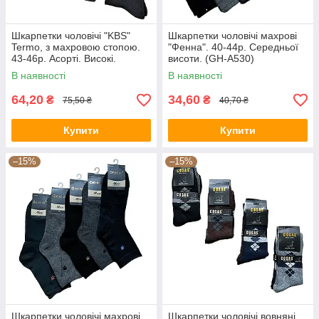
Шкарпетки чоловічі "KBS"
Шкарпетки чоловічі махрові
Termo, з махровою стопою.
"Фенна". 40-44р. Середньої
43-46р. Асорті. Високі.
висоти. (GH-A530)
В наявності
В наявності
64,20
34,60
₴
₴
75,50 ₴
40,70 ₴
Купити
Купити
–15%
–15%
Шкарпетки чоловічі махрові
Шкарпетки чоловічі вовняні