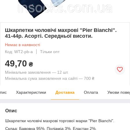
Шкарпетки чоловічі махрові "Pier Bianchi".
41-44р. Асорті. Середньої висоти.
Немає в наявності
Код: WT2-pb-a
Тільки опт
49,70
₴
Мінімальне замовлення — 12 шт.
Мінімальна сума замовлення на сайті — 700 ₴
пис
Характеристики
Доставка
Оплата
Умови пове
Опис
Шкарпетки чоловічі махрові торгової марки "Pier Bianchi".
Склад: Бавовна 95%, Поліамід 3%, Еластан 2%.