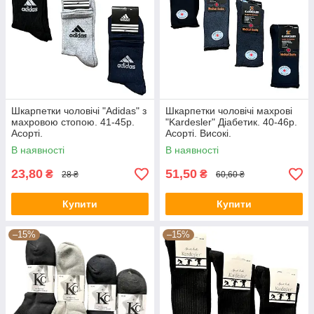
Шкарпетки чоловічі "Adidas" з
Шкарпетки чоловічі махрові
махровою стопою. 41-45р.
"Kardesler" Діабетик. 40-46р.
Асорті.
Асорті. Високі.
В наявності
В наявності
23,80
51,50
₴
₴
28 ₴
60,60 ₴
Купити
Купити
–15%
–15%