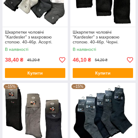
Шкарпетки чоловічі
Шкарпетки чоловічі
"Kardesler" з махровою
"Kardesler" з махровою
стопою. 40-46р. Асорті.
стопою. 40-46р. Чорні.
Середньої висоти.
Висока гумка.
В наявності
В наявності
38,40
46,10
₴
₴
45,20 ₴
54,20 ₴
Купити
Купити
–15%
–15%