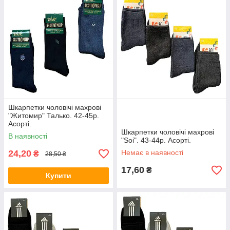
Шкарпетки чоловічі махрові
"Житомир" Талько. 42-45р.
Асорті.
Шкарпетки чоловічі махрові
В наявності
"Soi". 43-44р. Асорті.
24,20
Немає в наявності
₴
28,50 ₴
17,60
₴
Купити