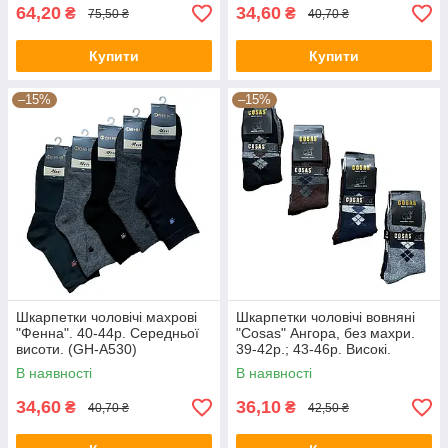
64,20
34,60
₴
₴
75,50 ₴
40,70 ₴
Купити
Купити
–15%
–15%
Шкарпетки чоловічі махрові
Шкарпетки чоловічі вовняні
"Фенна". 40-44р. Середньої
"Cosas" Ангора, без махри.
висоти. (GH-A530)
39-42р.; 43-46р. Високі.
(ADP-25)
В наявності
В наявності
34,60
36,10
₴
₴
40,70 ₴
42,50 ₴