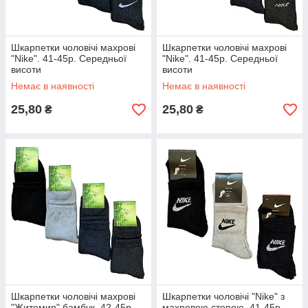
Шкарпетки чоловічі махрові
Шкарпетки чоловічі махрові
"Nike". 41-45р. Середньої
"Nike". 41-45р. Середньої
висоти
висоти
Немає в наявності
Немає в наявності
25,80
25,80
₴
₴
Шкарпетки чоловічі махрові
Шкарпетки чоловічі "Nike" з
"Житомир" бамбук. 42-45р.
махровою стопою. 41-45р.