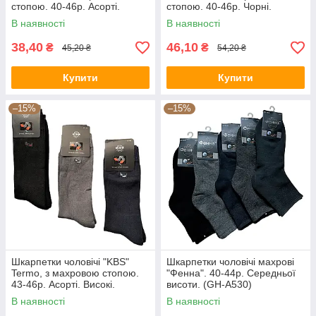
стопою. 40-46р. Асорті.
стопою. 40-46р. Чорні.
Середньої висоти.
Висока гумка.
В наявності
В наявності
38,40
46,10
₴
₴
45,20 ₴
54,20 ₴
Купити
Купити
–15%
–15%
Шкарпетки чоловічі "KBS"
Шкарпетки чоловічі махрові
Termo, з махровою стопою.
"Фенна". 40-44р. Середньої
43-46р. Асорті. Високі.
висоти. (GH-A530)
В наявності
В наявності