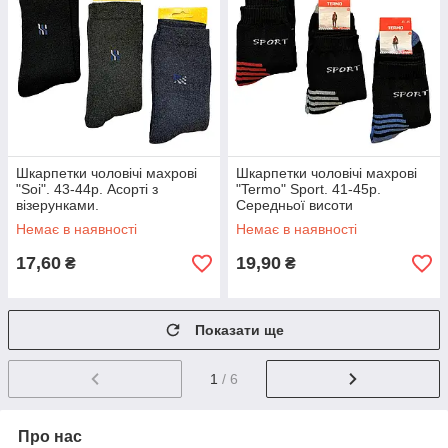
Шкарпетки чоловічі махрові
Шкарпетки чоловічі махрові
"Soi". 43-44р. Асорті з
"Termo" Sport. 41-45р.
візерунками.
Середньої висоти
Немає в наявності
Немає в наявності
17,60
19,90
₴
₴
Показати ще
1
/ 6
Про нас