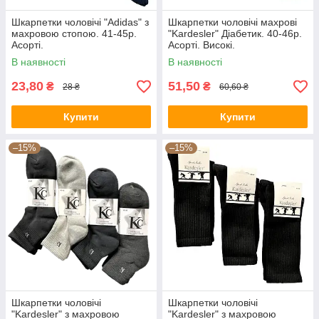
Шкарпетки чоловічі "Adidas" з
Шкарпетки чоловічі махрові
махровою стопою. 41-45р.
"Kardesler" Діабетик. 40-46р.
Асорті.
Асорті. Високі.
В наявності
В наявності
23,80
51,50
₴
₴
28 ₴
60,60 ₴
Купити
Купити
–15%
–15%
Шкарпетки чоловічі
Шкарпетки чоловічі
"Kardesler" з махровою
"Kardesler" з махровою