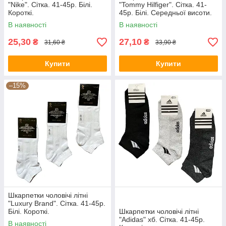
"Nike". Сітка. 41-45р. Білі.
"Tommy Hilfiger". Сітка. 41-
Короткі.
45р. Білі. Середньої висоти.
В наявності
В наявності
25,30
27,10
₴
₴
31,60 ₴
33,90 ₴
Купити
Купити
–15%
Шкарпетки чоловічі літні
"Luxury Brand". Сітка. 41-45р.
Білі. Короткі.
Шкарпетки чоловічі літні
"Adidas" хб. Сітка. 41-45р.
В наявності