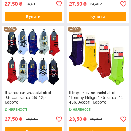
27,50
27,50
₴
₴
34,40 ₴
34,40 ₴
Купити
Купити
–20%
–20%
Шкарпетки чоловічі літні
Шкарпетки чоловічі літні
"Gucci". Сітка. 39-42р.
"Tommy Hilfiger" хб, сітка. 41-
Короткі.
45р. Асорті. Короткі.
В наявності
В наявності
27,50
23,50
₴
₴
34,40 ₴
29,40 ₴