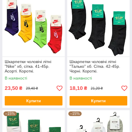
Шкарпетки чоловічі літні
Шкарпетки чоловічі літні
"Nike" хб, сітка. 41-45р.
"Талько" хб. Сітка. 42-45р.
Асорті. Короткі.
Чорні. Короткі.
В наявності
В наявності
23,50
18,10
₴
₴
29,40 ₴
21,20 ₴
Купити
Купити
–15%
–15%