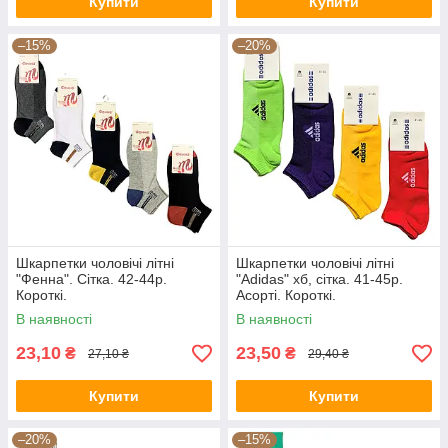
Купити
Купити
–15%
–20%
Шкарпетки чоловічі літні
Шкарпетки чоловічі літні
"Фенна". Сітка. 42-44р.
"Adidas" хб, сітка. 41-45р.
Короткі.
Асорті. Короткі.
В наявності
В наявності
23,10
23,50
₴
₴
27,10 ₴
29,40 ₴
Купити
Купити
–20%
–15%