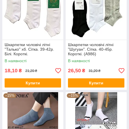
Шкарпетки чоловічі літні
Шкарпетки чоловічі літні
"Талько" хб. Сітка. 39-42р.
"Шугуан". Сітка. 40-45р.
Білі. Короткі.
Короткі. (A986)
В наявності
В наявності
18,10
26,50
₴
₴
21,20 ₴
31,20 ₴
Купити
Купити
–15%
–15%