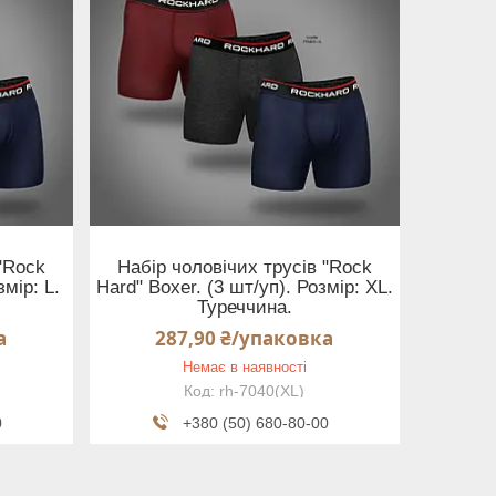
"Rock
Набір чоловічих трусів "Rock
змір: L.
Hard" Boxer. (3 шт/уп). Розмір: XL.
Туреччина.
а
287,90 ₴/упаковка
Немає в наявності
rh-7040(XL)
0
+380 (50) 680-80-00