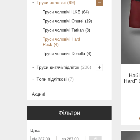
Труси чоловічі
99
Труси чоловічі iLKE
64
Труси чоловічі Onurel
19
Труси чоловічі Tatkan
8
Труси чоловічі Hard
Rock
4
Труси чоловічі Donella
4
Труси дитячі/підліток
206
Набі
Топи підліткові
7
Hard" 
Акции!
Фільтри
Ціна