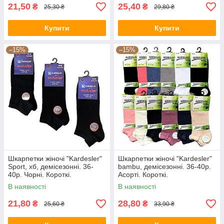
21,50
25,40
₴
₴
25,30 ₴
29,80 ₴
Купити
Купити
–15%
–15%
Шкарпетки жіночі "Kardesler"
Шкарпетки жіночі "Kardesler"
Sport, хб, демісезонні. 36-
bambu, демісезонні. 36-40р.
40р. Чорні. Короткі.
Асорті. Короткі.
В наявності
В наявності
21,80
28,80
₴
₴
25,60 ₴
33,90 ₴