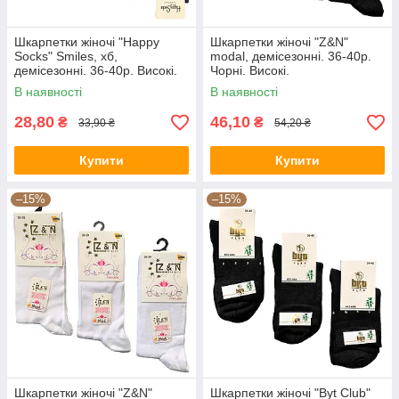
Шкарпетки жіночі "Happy
Шкарпетки жіночі "Z&N"
Socks" Smiles, хб,
modal, демісезонні. 36-40р.
демісезонні. 36-40р. Високі.
Чорні. Високі.
В наявності
В наявності
28,80
46,10
₴
₴
33,90 ₴
54,20 ₴
Купити
Купити
–15%
–15%
Шкарпетки жіночі "Z&N"
Шкарпетки жіночі "Byt Club"