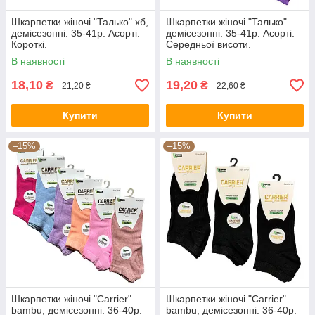
Шкарпетки жіночі "Талько" хб,
Шкарпетки жіночі "Талько"
демісезонні. 35-41р. Асорті.
демісезонні. 35-41р. Асорті.
Короткі.
Середньої висоти.
В наявності
В наявності
18,10
19,20
₴
₴
21,20 ₴
22,60 ₴
Купити
Купити
–15%
–15%
Шкарпетки жіночі "Carrier"
Шкарпетки жіночі "Carrier"
bambu, демісезонні. 36-40р.
bambu, демісезонні. 36-40р.