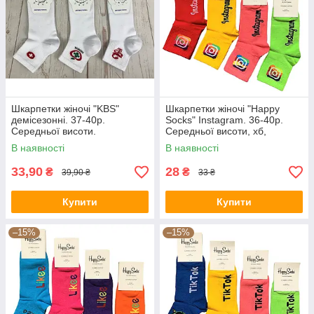
Шкарпетки жіночі "KBS"
Шкарпетки жіночі "Happy
демісезонні. 37-40р.
Socks" Instagram. 36-40р.
Середньої висоти.
Середньої висоти, хб,
демісезонні.
В наявності
В наявності
33,90
28
₴
₴
39,90 ₴
33 ₴
Купити
Купити
–15%
–15%