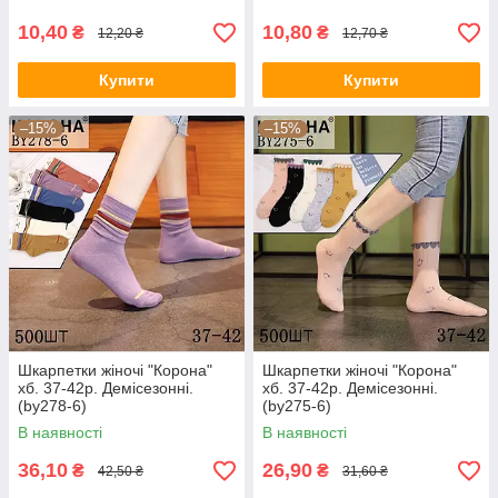
10,40
10,80
₴
₴
12,20 ₴
12,70 ₴
Купити
Купити
–15%
–15%
Шкарпетки жіночі "Корона"
Шкарпетки жіночі "Корона"
хб. 37-42р. Демісезонні.
хб. 37-42р. Демісезонні.
(by278-6)
(by275-6)
В наявності
В наявності
36,10
26,90
₴
₴
42,50 ₴
31,60 ₴