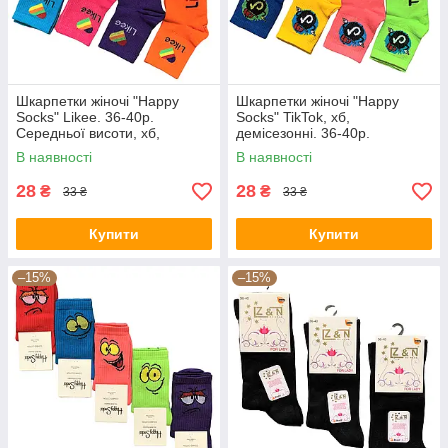
Шкарпетки жіночі "Happy
Шкарпетки жіночі "Happy
Socks" Likee. 36-40р.
Socks" TikTok, хб,
Середньої висоти, хб,
демісезонні. 36-40р.
демісезонні.
Середньої висоти.
В наявності
В наявності
28
28
₴
₴
33 ₴
33 ₴
Купити
Купити
–15%
–15%