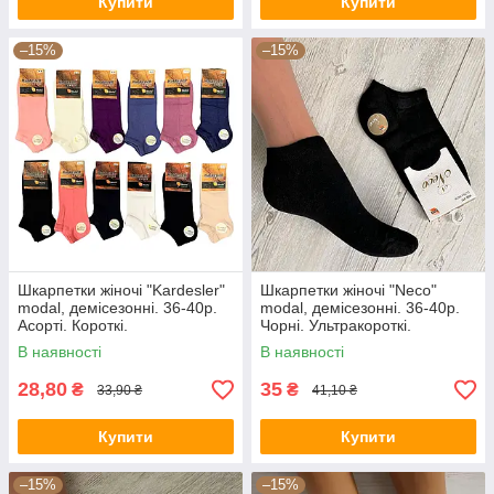
Купити
Купити
–15%
–15%
Шкарпетки жіночі "Kardesler"
Шкарпетки жіночі "Neco"
modal, демісезонні. 36-40р.
modal, демісезонні. 36-40р.
Асорті. Короткі.
Чорні. Ультракороткі.
В наявності
В наявності
28,80
35
₴
₴
33,90 ₴
41,10 ₴
Купити
Купити
–15%
–15%