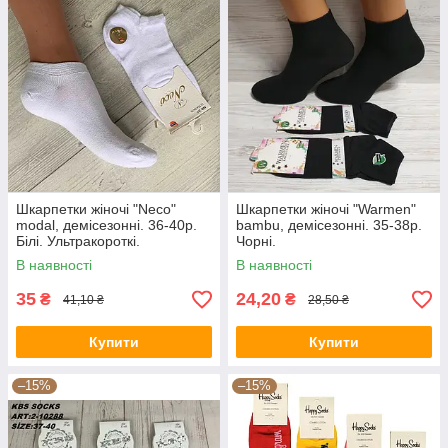
Шкарпетки жіночі "Neco"
Шкарпетки жіночі "Warmen"
modal, демісезонні. 36-40р.
bambu, демісезонні. 35-38р.
Білі. Ультракороткі.
Чорні.
В наявності
В наявності
35
24,20
₴
₴
41,10 ₴
28,50 ₴
Купити
Купити
–15%
–15%