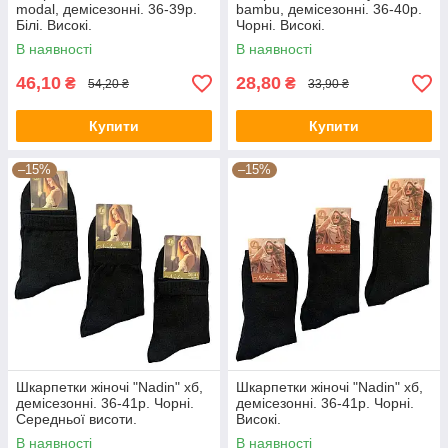
modal, демісезонні. 36-39р.
bambu, демісезонні. 36-40р.
Білі. Високі.
Чорні. Високі.
В наявності
В наявності
46,10
28,80
₴
₴
54,20 ₴
33,90 ₴
Купити
Купити
–15%
–15%
Шкарпетки жіночі "Nadin" хб,
Шкарпетки жіночі "Nadin" хб,
демісезонні. 36-41р. Чорні.
демісезонні. 36-41р. Чорні.
Середньої висоти.
Високі.
В наявності
В наявності